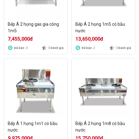
Bếp Á 2 họng gas gia công
Bếp Á 2 họng 1m5 có bầu
1m5
nước
7,455,000
đ
13,650,000
đ
Đã bán:
0
0
Đánh giá
Đã bán:
2
0
Đánh giá
Bếp Á 1 họng 1m1 có bầu
Bếp Á 2 họng 1m8 có bầu
nước
nước
9,975,000
đ
15,750,000
đ