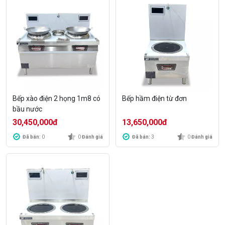
Bếp xào điện 2 họng 1m8 có
Bếp hầm điện từ đơn
bầu nước
30,450,000
đ
13,650,000
đ
Đã bán:
0
0
Đánh giá
Đã bán:
3
0
Đánh giá