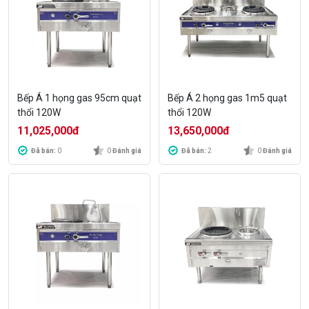
Bếp Á 1 họng gas 95cm quạt
Bếp Á 2 họng gas 1m5 quạt
thổi 120W
thổi 120W
11,025,000
đ
13,650,000
đ
Đã bán:
0
0
Đánh giá
Đã bán:
2
0
Đánh giá