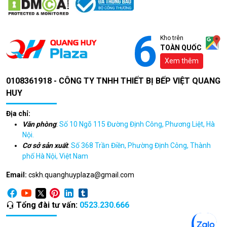
Kho trên
TOÀN QUỐC
Xem thêm
0108361918 - CÔNG TY TNHH THIẾT BỊ BẾP VIỆT QUANG
HUY
Địa chỉ:
Văn phòng
:
Số 10 Ngõ 115 Đường Định Công, Phương Liệt, Hà
Nội.
Cơ sở sản xuất
:
Số 368 Trần Điền, Phường Định Công, Thành
phố Hà Nội, Việt Nam
4 Lý do bếp công nghiệp
Email:
cskh.quanghuyplaza@gmail.com
được người dùng ưa
chuộng
Tổng đài tư vấn:
0523.230.666
Thiết kế hiện đại, bền bỉ