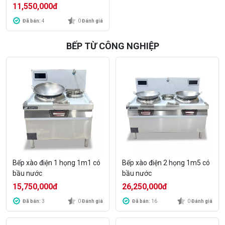
11,550,000
đ
Đã bán:
4
0
Đánh giá
BẾP TỪ CÔNG NGHIỆP
Bếp xào điện 1 họng 1m1 có
Bếp xào điện 2 họng 1m5 có
bầu nước
bầu nước
15,750,000
đ
26,250,000
đ
Đã bán:
3
0
Đánh giá
Đã bán:
16
0
Đánh giá