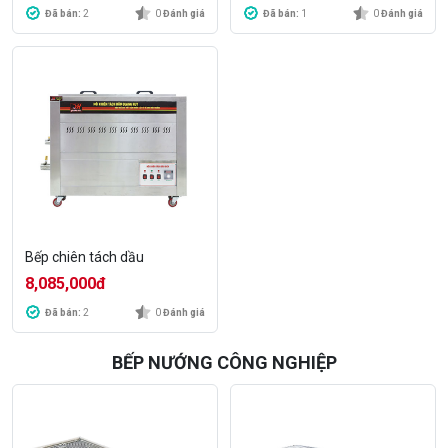
Đã bán:
2
0
Đánh giá
Đã bán:
1
0
Đánh giá
Bếp chiên tách dầu
8,085,000
đ
Đã bán:
2
0
Đánh giá
BẾP NƯỚNG CÔNG NGHIỆP