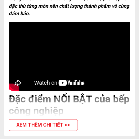
đặc thù từng món nên chất lượng thành phẩm vô cùng
đảm bảo.
Đặc điểm NỔI BẬT của bếp
công nghiệp
Mẫu mã, kiểu dáng đa dạng
, phù hợp với mọi
XEM THÊM CHI TIẾT >>
không gian lắp đặt.
Gia công từ
inox 201/304
, vừa có vẻ ngoài sáng