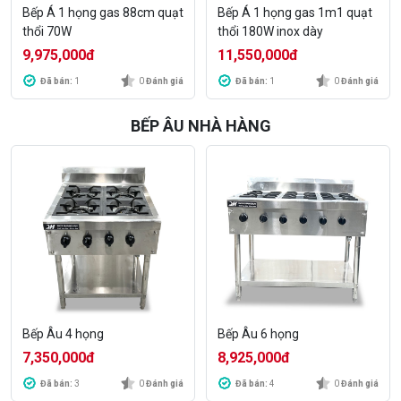
Bếp Á 1 họng gas 88cm quạt
Bếp Á 1 họng gas 1m1 quạt
thổi 70W
thổi 180W inox dày
9,975,000
đ
11,550,000
đ
Đã bán:
1
0
Đánh giá
Đã bán:
1
0
Đánh giá
BẾP ÂU NHÀ HÀNG
Bếp Âu 4 họng
Bếp Âu 6 họng
7,350,000
đ
8,925,000
đ
Đã bán:
3
0
Đánh giá
Đã bán:
4
0
Đánh giá