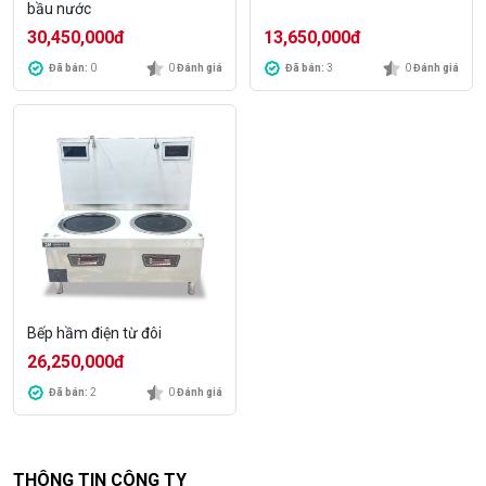
bầu nước
30,450,000
đ
13,650,000
đ
Đã bán:
0
0
Đánh giá
Đã bán:
3
0
Đánh giá
Bếp hầm điện từ đôi
26,250,000
đ
Đã bán:
2
0
Đánh giá
THÔNG TIN CÔNG TY