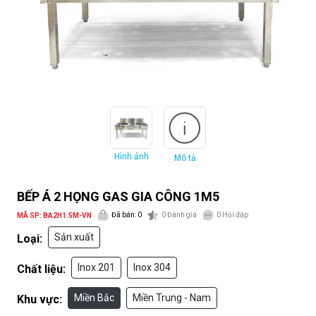
Hình ảnh
Mô tả
BẾP Á 2 HỌNG GAS GIA CÔNG 1M5
Đã bán: 0
0
Đánh giá
0
Hỏi đáp
MÃ SP: BA2H1.5M-VN
Sản xuất
Loại:
Inox 201
Inox 304
Chất liệu:
Miền Bắc
Miền Trung - Nam
Khu vực: