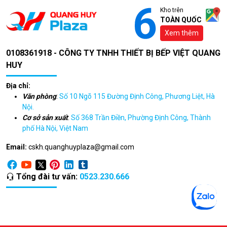
Kho trên
TOÀN QUỐC
Xem thêm
0108361918 - CÔNG TY TNHH THIẾT BỊ BẾP VIỆT QUANG
HUY
Địa chỉ:
Văn phòng
:
Số 10 Ngõ 115 Đường Định Công, Phương Liệt, Hà
Nội.
Cơ sở sản xuất
:
Số 368 Trần Điền, Phường Định Công, Thành
phố Hà Nội, Việt Nam
Email:
cskh.quanghuyplaza@gmail.com
Tổng đài tư vấn:
0523.230.666