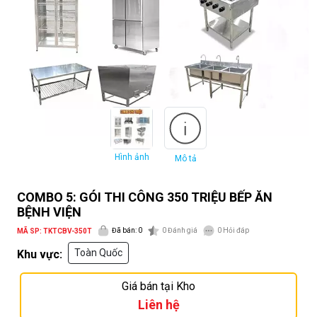
Hình ảnh
Mô tả
COMBO 5: GÓI THI CÔNG 350 TRIỆU BẾP ĂN
BỆNH VIỆN
Đã bán: 0
0
Đánh giá
0
Hỏi đáp
MÃ SP: TKTCBV-350T
Toàn Quốc
Khu vực:
Giá bán tại Kho
Liên hệ