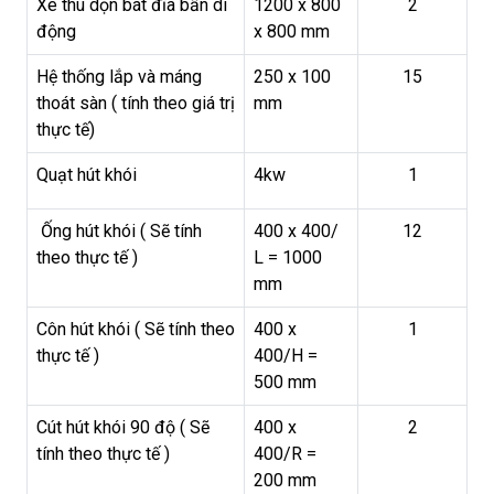
Xe thu dọn bát đĩa bẩn di
1200 x 800
2
động
x 800 mm
Hệ thống lắp và máng
250 x 100
15
thoát sàn ( tính theo giá trị
mm
thực tế)
Quạt hút khói
4kw
1
Ống hút khói ( Sẽ tính
400 x 400/
12
theo thực tế )
L = 1000
mm
Côn hút khói ( Sẽ tính theo
400 x
1
thực tế )
400/H =
500 mm
Cút hút khói 90 độ ( Sẽ
400 x
2
tính theo thực tế )
400/R =
200 mm