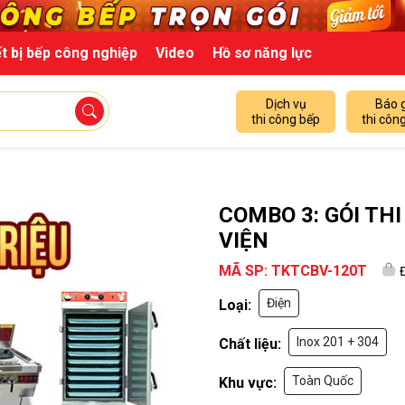
t bị bếp công nghiệp
Video
Hồ sơ năng lực
Dịch vụ
Báo 
thi công bếp
thi côn
COMBO 3: GÓI TH
VIỆN
MÃ SP: TKTCBV-120T
Điện
Loại:
Inox 201 + 304
Chất liệu:
Toàn Quốc
Khu vực: