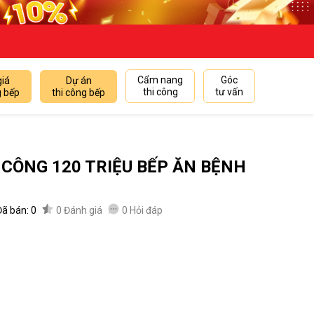
Cẩm nang
Góc
giá
Dự án
thi công
tư vấn
g bếp
thi công bếp
I CÔNG 120 TRIỆU BẾP ĂN BỆNH
Đã bán: 0
0
Đánh giá
0
Hỏi đáp