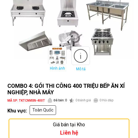
Hình ảnh
Mô tả
COMBO 4: GÓI THI CÔNG 400 TRIỆU BẾP ĂN XÍ
NGHIỆP, NHÀ MÁY
Đã bán: 0
0
Đánh giá
0
Hỏi đáp
MÃ SP: TKTCNMXN-400T
Toàn Quốc
Khu vực:
Giá bán tại Kho
Liên hệ