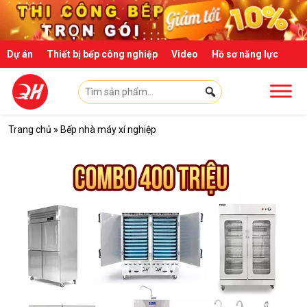
Skip to main content
Dự án
Thiết bị bếp công nghiệp
Video
Hồ sơ năng lực
Trang chủ
»
Bếp nhà máy xí nghiệp