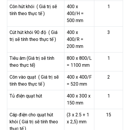
Côn hút khói ( Giá trị sẽ
400 x
1
tính theo thực tế )
400/H =
500 mm
Cút hút khói 90 độ ( Giá
400 x
3
trị sẽ tính theo thực tế )
400/R =
200 mm
Tiêu âm (Giá trị sẽ tính
800 x 800/L
1
theo thực tế)
= 1100 mm
Côn vào quạt ( Giá trị sẽ
400 x 400/F
2
tính theo thực tế )
= 520 mm
Tủ điện quạt hút
400 x 300 x
1
150 mm
Cáp điện cho quạt hút
(3 x 2.5 + 1
15
khói ( Giá trị sẽ tính theo
x 2,5) mm
thực tế )