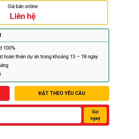
Giá bán online
Liên hệ
đ
ad 100%
đặt hoàn thiện dự án trong khoảng 15 – 18 ngày
háng
i
ĐẶT THEO YÊU CẦU
Gọi
ngay