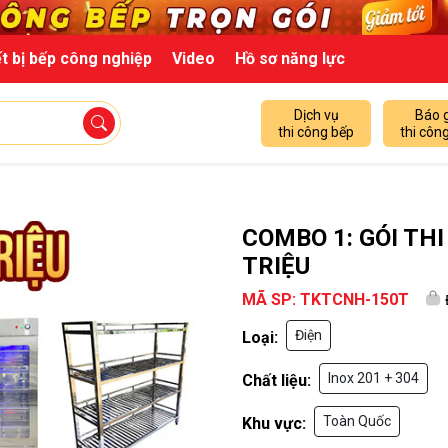
t bị bếp công nghiệp
Video
Hồ sơ năng lực
Dịch vụ
Báo 
thi công bếp
thi côn
COMBO 1: GÓI TH
TRIỆU
MÃ SP: TKTCNH-150T
Điện
Loại:
Inox 201 + 304
Chất liệu:
Toàn Quốc
Khu vực: