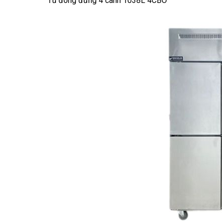
Tủ đông đứng 4 cánh 1038L 4CBO