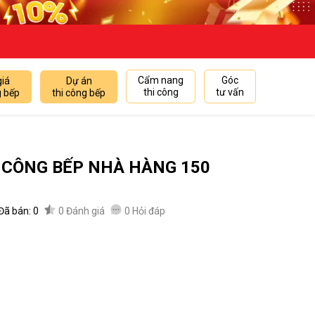
Cẩm nang
Góc
giá
Dự án
thi công
tư vấn
g bếp
thi công bếp
I CÔNG BẾP NHÀ HÀNG 150
Đã bán: 0
0
Đánh giá
0
Hỏi đáp